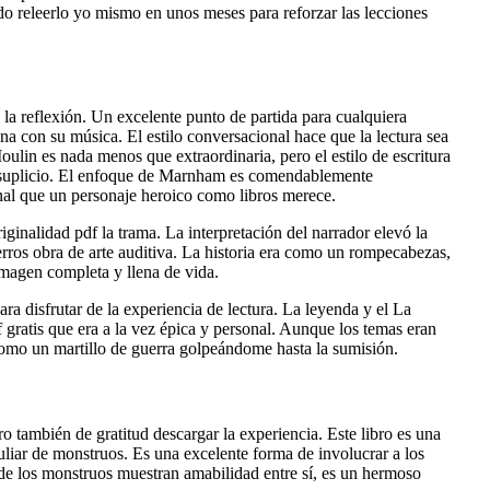
ndo releerlo yo mismo en unos meses para reforzar las lecciones
a la reflexión. Un excelente punto de partida para cualquiera
a con su música. El estilo conversacional hace que la lectura sea
oulin es nada menos que extraordinaria, pero el estilo de escritura
n suplicio. El enfoque de Marnham es comendablemente
nal que un personaje heroico como libros merece.
ginalidad pdf la trama. La interpretación del narrador elevó la
Perros obra de arte auditiva. La historia era como un rompecabezas,
magen completa y llena de vida.
a disfrutar de la experiencia de lectura. La leyenda y el La
f gratis que era a la vez épica y personal. Aunque los temas eran
como un martillo de guerra golpeándome hasta la sumisión.
o también de gratitud descargar la experiencia. Este libro es una
uliar de monstruos. Es una excelente forma de involucrar a los
nde los monstruos muestran amabilidad entre sí, es un hermoso