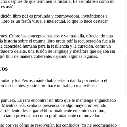
ucho después de que terminen la historia. Es asombroso cómo un
 es así?
ndición libro pdf es profunda y conmovedora, invitándonos a
libro es un festín visual e intelectual, lo que lo hace destacar
ernes. Cubre los conceptos básicos y va más allá, ofreciendo una
historia sobre el trauma libro gratis pdf la recuperación fue a la
a capacidad humana para la resiliencia y la curación, como un
erdadero deleite, una fusión de lenguaje y metáfora que dejaba sin
logró fluir de manera coherente, dejando algunas lagunas.
ros
iudad y los Perros cuánto había estado dando por sentado el
 fascinantes, y este libro hace un trabajo maravilloso
un pañuelo. Es raro encontrar un libro que te mantenga enganchado
. Mientras leía, sentía la presencia de algo mayor, un sentido
r del lento descargar el libro finalmente encontró su ritmo,
e era tanto provocativa como profundamente conmovedora.
so por ver cómo se resolverían los conflictos. Ya he recomendado