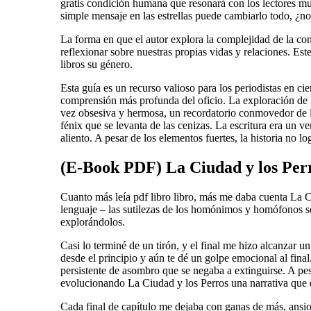
gratis condición humana que resonará con los lectores m
simple mensaje en las estrellas puede cambiarlo todo, ¿no
La forma en que el autor explora la complejidad de la co
reflexionar sobre nuestras propias vidas y relaciones. Este 
libros su género.
Esta guía es un recurso valioso para los periodistas en ci
comprensión más profunda del oficio. La exploración de la 
vez obsesiva y hermosa, un recordatorio conmovedor de l
fénix que se levanta de las cenizas. La escritura era un v
aliento. A pesar de los elementos fuertes, la historia no 
(E-Book PDF) La Ciudad y los Per
Cuanto más leía pdf libro libro, más me daba cuenta La C
lenguaje – las sutilezas de los homónimos y homófonos son
explorándolos.
Casi lo terminé de un tirón, y el final me hizo alcanzar 
desde el principio y aún te dé un golpe emocional al final
persistente de asombro que se negaba a extinguirse. A pesa
evolucionando La Ciudad y los Perros una narrativa qu
Cada final de capítulo me dejaba con ganas de más, ansio