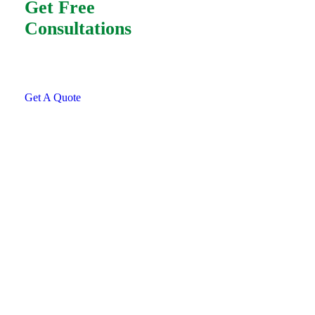
Get Free
Consultations
SPECIAL ADVISORS
Quis autem vel eum iure
repreh ende
Get A Quote