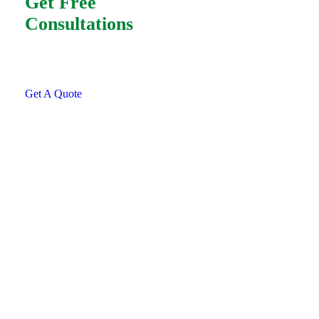
Get Free
Consultations
SPECIAL ADVISORS
Quis autem vel eum iure
repreh ende
Get A Quote