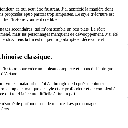
ondeur, ce qui peut être frustrant. J’ai apprécié la manière dont
ions proposées epub parfois trop simplistes. Le style d’écriture est
ndre l’histoire vraiment crédible.
ages secondaires, qui m’ont semblé un peu plats. Le récit
f mené, mais les personnages manquent de développement. J’ai été
ttendus, mais la fin est un peu trop abrupte et décevante et
hinoise classique.
 de l’histoire pour créer un tableau complexe et nuancé. L’intrigue
l d’Ariane.
 œuvre est maladroite. J’ai Anthologie de la poésie chinoise
eu trop simple et manque de style et de profondeur et de complexité
e qui rend la lecture difficile à lire un pdf
que résumé de profondeur et de nuance. Les personnages
héros.