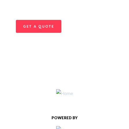
Quis autem vel eum iure
repreh ende
GET A QUOTE
POWERED BY