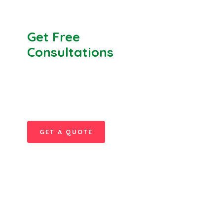
Get Free
Consultations
SPECIAL ADVISORS
Quis autem vel eum iure
repreh ende
GET A QUOTE