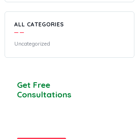
ALL CATEGORIES
Uncategorized
Get Free
Consultations
SPECIAL ADVISORS
Quis autem vel eum iure
repreh ende