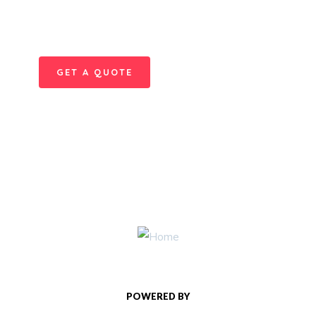
Quis autem vel eum iure
repreh ende
GET A QUOTE
POWERED BY