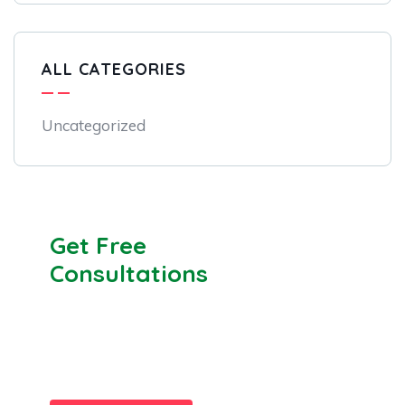
ALL CATEGORIES
Uncategorized
Get Free
Consultations
SPECIAL ADVISORS
Quis autem vel eum iure
repreh ende