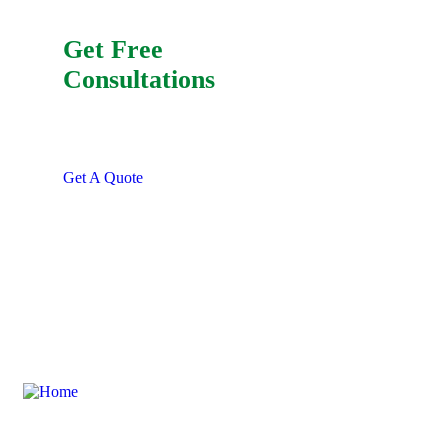
Get Free
Consultations
SPECIAL ADVISORS
Quis autem vel eum iure
repreh ende
Get A Quote