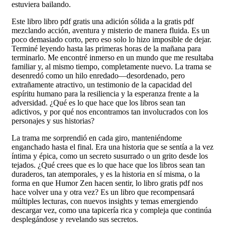
estuviera bailando.
Este libro libro pdf gratis una adición sólida a la gratis pdf
mezclando acción, aventura y misterio de manera fluida. Es un
poco demasiado corto, pero eso solo lo hizo imposible de dejar.
Terminé leyendo hasta las primeras horas de la mañana para
terminarlo. Me encontré inmerso en un mundo que me resultaba
familiar y, al mismo tiempo, completamente nuevo. La trama se
desenredó como un hilo enredado—desordenado, pero
extrañamente atractivo, un testimonio de la capacidad del
espíritu humano para la resiliencia y la esperanza frente a la
adversidad. ¿Qué es lo que hace que los libros sean tan
adictivos, y por qué nos encontramos tan involucrados con los
personajes y sus historias?
La trama me sorprendió en cada giro, manteniéndome
enganchado hasta el final. Era una historia que se sentía a la vez
íntima y épica, como un secreto susurrado o un grito desde los
tejados. ¿Qué crees que es lo que hace que los libros sean tan
duraderos, tan atemporales, y es la historia en sí misma, o la
forma en que Humor Zen hacen sentir, lo libro gratis pdf nos
hace volver una y otra vez? Es un libro que recompensará
múltiples lecturas, con nuevos insights y temas emergiendo
descargar vez, como una tapicería rica y compleja que continúa
desplegándose y revelando sus secretos.