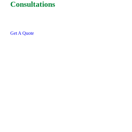
Consultations
SPECIAL ADVISORS
Quis autem vel eum iure
repreh ende
Get A Quote