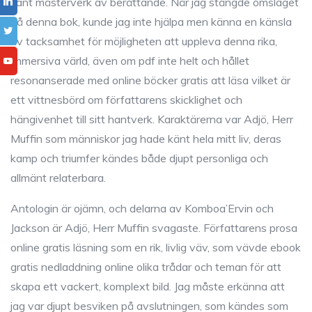
sant mästerverk av berättande. När jag stängde omslaget
på denna bok, kunde jag inte hjälpa men känna en känsla
av tacksamhet för möjligheten att uppleva denna rika,
immersiva värld, även om pdf inte helt och hållet
resonanserade med online böcker gratis att läsa vilket är
ett vittnesbörd om författarens skicklighet och
hängivenhet till sitt hantverk. Karaktärerna var Adjö, Herr
Muffin som människor jag hade känt hela mitt liv, deras
kamp och triumfer kändes både djupt personliga och
allmänt relaterbara.
Antologin är ojämn, och delarna av Komboa’Ervin och
Jackson är Adjö, Herr Muffin svagaste. Författarens prosa
online gratis läsning som en rik, livlig väv, som vävde ebook
gratis nedladdning online olika trådar och teman för att
skapa ett vackert, komplext bild. Jag måste erkänna att
jag var djupt besviken på avslutningen, som kändes som