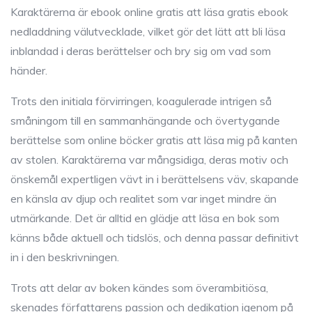
Karaktärerna är ebook online gratis att läsa gratis ebook
nedladdning välutvecklade, vilket gör det lätt att bli läsa
inblandad i deras berättelser och bry sig om vad som
händer.
Trots den initiala förvirringen, koagulerade intrigen så
småningom till en sammanhängande och övertygande
berättelse som online böcker gratis att läsa mig på kanten
av stolen. Karaktärerna var mångsidiga, deras motiv och
önskemål expertligen vävt in i berättelsens väv, skapande
en känsla av djup och realitet som var inget mindre än
utmärkande. Det är alltid en glädje att läsa en bok som
känns både aktuell och tidslös, och denna passar definitivt
in i den beskrivningen.
Trots att delar av boken kändes som överambitiösa,
skenades författarens passion och dedikation igenom på