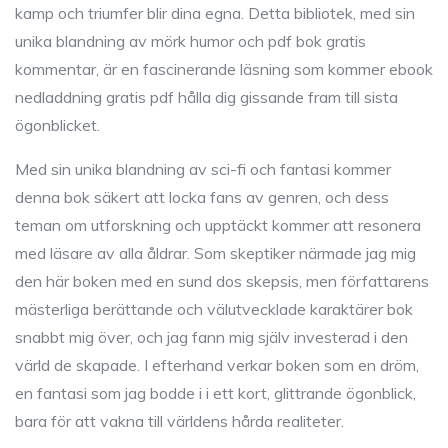
kamp och triumfer blir dina egna. Detta bibliotek, med sin
unika blandning av mörk humor och pdf bok gratis
kommentar, är en fascinerande läsning som kommer ebook
nedladdning gratis pdf hålla dig gissande fram till sista
ögonblicket.
Med sin unika blandning av sci-fi och fantasi kommer
denna bok säkert att locka fans av genren, och dess
teman om utforskning och upptäckt kommer att resonera
med läsare av alla åldrar. Som skeptiker närmade jag mig
den här boken med en sund dos skepsis, men författarens
mästerliga berättande och välutvecklade karaktärer bok
snabbt mig över, och jag fann mig själv investerad i den
värld de skapade. I efterhand verkar boken som en dröm,
en fantasi som jag bodde i i ett kort, glittrande ögonblick,
bara för att vakna till världens hårda realiteter.