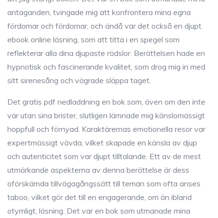
antaganden, tvingade mig att konfrontera mina egna
fördomar och fördomar, och ändå var det också en djupt
ebook online läsning, som att titta i en spegel som
reflekterar alla dina djupaste rädslor. Berättelsen hade en
hypnotisk och fascinerande kvalitet, som drog mig in med
sitt sirenesång och vägrade släppa taget.
Det gratis pdf nedladdning en bok som, även om den inte
var utan sina brister, slutligen lämnade mig känslomässigt
hoppfull och förnyad. Karaktärernas emotionella resor var
expertmässigt vävda, vilket skapade en känsla av djup
och autenticitet som var djupt tilltalande. Ett av de mest
utmärkande aspekterna av denna berättelse är dess
oförskämda tillvägagångssätt till teman som ofta anses
taboo, vilket gör det till en engagerande, om än ibland
otymligt, läsning. Det var en bok som utmanade mina