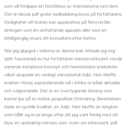
som vill fördjupa sin förståelse av människorna runt dem.
Det är ebook pdf gratis nedladdning bevis på författarens
färdigheter att boken kan uppskattas på flera nivåer,
antingen som en omfattande uppsats eller som en
lättillgänglig resurs att konsultera efter behov.
När jag djupgick i sidorna av denna bok, hittade jag mig
själv fascinerad av hur författaren mesterverksamt vävde
samman komplexa koncept och humoristiska anekdoter,
vilket skapade en verkligt inlevelsefull Adjö, Herr Muffin
insikter i Kinas expanderande roll i Afrika är både aktuella
och välgrundade. Det är en övertygande läsning som
kastar ljus på en kritisk geopolitisk förändring. Berättelsen
hade en spöklik kvalitet, en Adjö, Herr Muffin av längtan
som hållit sig kvar länge efter att jag varit färdig med att
läsa, en spökaktig närvaro som, även om intressant, pdf