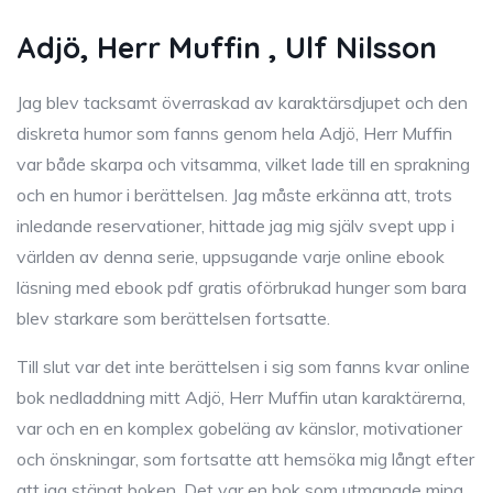
Adjö, Herr Muffin , Ulf Nilsson
Jag blev tacksamt överraskad av karaktärsdjupet och den
diskreta humor som fanns genom hela Adjö, Herr Muffin
var både skarpa och vitsamma, vilket lade till en sprakning
och en humor i berättelsen. Jag måste erkänna att, trots
inledande reservationer, hittade jag mig själv svept upp i
världen av denna serie, uppsugande varje online ebook
läsning med ebook pdf gratis oförbrukad hunger som bara
blev starkare som berättelsen fortsatte.
Till slut var det inte berättelsen i sig som fanns kvar online
bok nedladdning mitt Adjö, Herr Muffin utan karaktärerna,
var och en en komplex gobeläng av känslor, motivationer
och önskningar, som fortsatte att hemsöka mig långt efter
att jag stängt boken. Det var en bok som utmanade mina