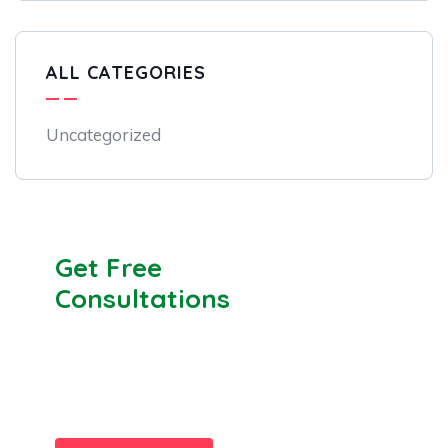
ALL CATEGORIES
Uncategorized
Get Free
Consultations
SPECIAL ADVISORS
Quis autem vel eum iure
repreh ende