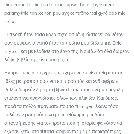
diapernae to idio tou to einai, opws ta psithyrismena
paramythia ton xenon pou sygkentrōnontai gyrō apo mia
fotia.
Η πλοκή ήταν τόσο καλά σχεδιασμένη, ώστε να φαινόταν
σαν συμφωνία. Αυτό ήταν το πρώτο μου βιβλίο της Enid
Blyton, και με κέρδισε στο έργο της. Νομίζω ότι όλα δωρεάν
λήψη βιβλία της είναι υπέροχα.
Εκτιμώ πώς ο συγγραφέας εξερευνά σύνθετα θέματα και
ιδέες με τρόπο που είναι και προσιτός και ενδιαφέρων,
βιβλία δωρεάν λήψη το βιβλίο Η σκιά του ανέμου μεγάλη
επιλογή για αναγνώστες όλων των ηλικιών. Και όμως,
παρά τα πολλά πράγματα που το “Hunger” έκανε τόσο
καλά, δεν μπορούσα να μη αισθάνομαι μια δόση
απογοήτευσης για τον τρόπο που η ιστορία φαινόταν να
εξαφανίζεται στο τίποτα, αφήνοντάς με με περισσότερες